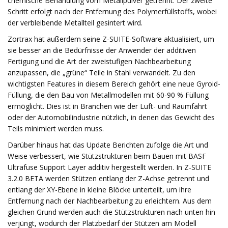
chemische Behandlung vom Metallpulver getrennt. Der zweite
Schritt erfolgt nach der Entfernung des Polymerfüllstoffs, wobei
der verbleibende Metallteil gesintert wird.
Zortrax hat außerdem seine Z-SUITE-Software aktualisiert, um
sie besser an die Bedürfnisse der Anwender der additiven
Fertigung und die Art der zweistufigen Nachbearbeitung
anzupassen, die „grüne“ Teile in Stahl verwandelt. Zu den
wichtigsten Features in diesem Bereich gehört eine neue Gyroid-
Füllung, die den Bau von Metallmodellen mit 60-90 % Füllung
ermöglicht. Dies ist in Branchen wie der Luft- und Raumfahrt
oder der Automobilindustrie nützlich, in denen das Gewicht des
Teils minimiert werden muss.
Darüber hinaus hat das Update Berichten zufolge die Art und
Weise verbessert, wie Stützstrukturen beim Bauen mit BASF
Ultrafuse Support Layer additiv hergestellt werden. In Z-SUITE
3.2.0 BETA werden Stützen entlang der Z-Achse getrennt und
entlang der XY-Ebene in kleine Blöcke unterteilt, um ihre
Entfernung nach der Nachbearbeitung zu erleichtern. Aus dem
gleichen Grund werden auch die Stützstrukturen nach unten hin
verjüngt, wodurch der Platzbedarf der Stützen am Modell