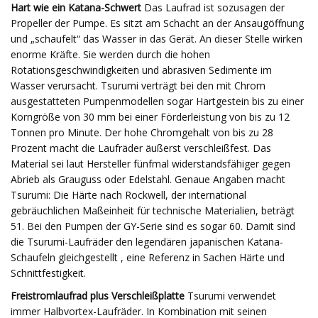
Hart wie ein Katana-Schwert
Das Laufrad ist sozusagen der
Propeller der Pumpe. Es sitzt am Schacht an der Ansaugöffnung
und „schaufelt“ das Wasser in das Gerät. An dieser Stelle wirken
enorme Kräfte. Sie werden durch die hohen
Rotationsgeschwindigkeiten und abrasiven Sedimente im
Wasser verursacht. Tsurumi verträgt bei den mit Chrom
ausgestatteten Pumpenmodellen sogar Hartgestein bis zu einer
Korngröße von 30 mm bei einer Förderleistung von bis zu 12
Tonnen pro Minute. Der hohe Chromgehalt von bis zu 28
Prozent macht die Laufräder äußerst verschleißfest. Das
Material sei laut Hersteller fünfmal widerstandsfähiger gegen
Abrieb als Grauguss oder Edelstahl. Genaue Angaben macht
Tsurumi: Die Härte nach Rockwell, der international
gebräuchlichen Maßeinheit für technische Materialien, beträgt
51. Bei den Pumpen der GY-Serie sind es sogar 60. Damit sind
die Tsurumi-Laufräder den legendären japanischen Katana-
Schaufeln gleichgestellt , eine Referenz in Sachen Härte und
Schnittfestigkeit.
Freistromlaufrad plus Verschleißplatte
Tsurumi verwendet
immer Halbvortex-Laufräder. In Kombination mit seinen