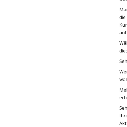
Mar
die
Kun
auf
Wäh
die
Seh
Wen
wol
Mel
erh
Seh
Ihr
Akt