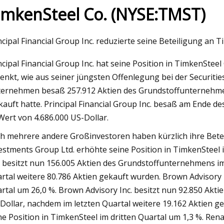
imkenSteel Co. (NYSE:TMST)
23
Mar 06, 2023
ncipal Financial Group Inc. reduzierte seine Beteiligung an 
hfrage nach nahtlosen Rohren
Nucor schließt Vere
ncipal Financial Group Inc. hat seine Position in TimkenStee
en wird voraussichtlich mit
Abscheidung und -S
enkt, wie aus seiner jüngsten Offenlegung bei der Securit
ährlichen Wachstumsrate von 6
ExxonMobil ab
ernehmen besaß 257.912 Aktien des Grundstoffunternehmen
n und bis 2032 331,4 Milliarden
kauft hatte. Principal Financial Group Inc. besaß am Ende d
r erreichen: Analyse von
Wert von 4.686.000 US-Dollar.
h mehrere andere Großinvestoren haben kürzlich ihre Bet
estments Group Ltd. erhöhte seine Position in TimkenSteel 
. besitzt nun 156.005 Aktien des Grundstoffunternehmens im
rtal weitere 80.786 Aktien gekauft wurden. Brown Advisory I
rtal um 26,0 %. Brown Advisory Inc. besitzt nun 92.850 Ak
Dollar, nachdem im letzten Quartal weitere 19.162 Aktien 
ne Position in TimkenSteel im dritten Quartal um 1,3 %. Ren