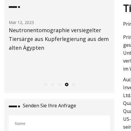
T
Mar 12, 2023
Mar 14, 20
Pri
Neutronentomographie versiegelter
Die Nac
Pri
ahl
Tiersärge aus Kupferlegierung aus dem
und Röhr
ges
alten Ägypten
einer j
Unt
% steige
ver
US-Dolla
im 
Fact.MR
Auc
Inv
Ltd
Qua
Senden Sie Ihre Anfrage
Qua
US-
sei