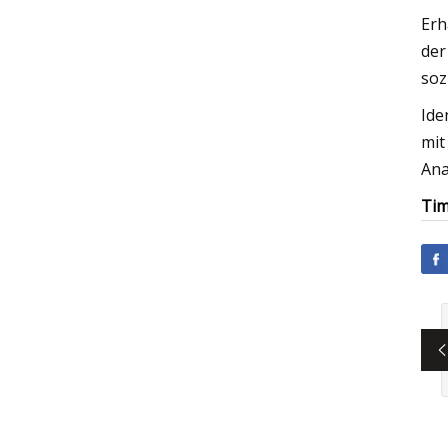
Erh
der
soz
Ide
mit
Ana
Tim