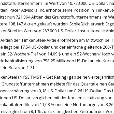
ndstoffunternehmens im Wert von 10.723.000 US-Dollar, nac
den. Pacer Advisors Inc. erhöhte seine Position in TimkenSte
itzt nun 721.864 Aktien des Grundstoffunternehmens im Wer
tere 108.147 Aktien gekauft wurden. Schließlich erwarb Ergo
kenSteel im Wert von 267.000 US-Dollar. Institutionelle An
 Aktien der TimkenSteel-Aktie eröffneten am Mittwoch bei 1
ie liegt bei 17,54 US-Dollar und der einfache gleitende 200-
 ein 52-Wochen-Tief von 14,09 $ und ein 52-Wochen-Hoch v
ktkapitalisierung von 758,25 Millionen US-Dollar, ein Kurs-
 ein Beta von 1,71.
kenSteel (NYSE:TMST – Get Rating) gab seine vierteljährlic
 Grundstoffunternehmen meldete für das Quartal einen Gewi
sensschätzung von 0,18 US-Dollar um 0,26 US-Dollar. Das 
lionen US-Dollar, verglichen mit der Konsensschätzung von 3
enkapitalrendite von 11,03 % und eine Nettomarge von 3,2
resvergleich um 8,1 % zurück. Im gleichen Zeitraum des Vo