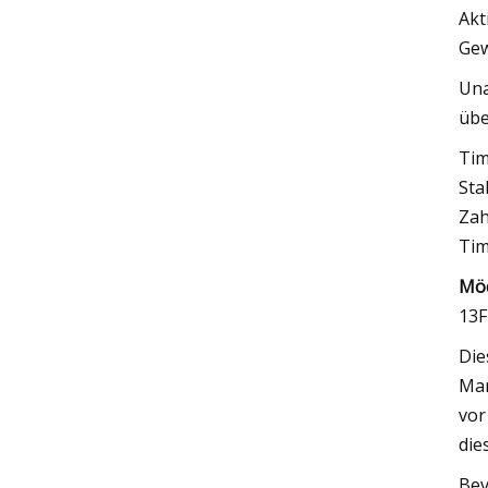
Akt
Gew
Una
übe
Tim
Sta
Zah
Tim
Möc
13F
Die
Mar
vor
die
Bev