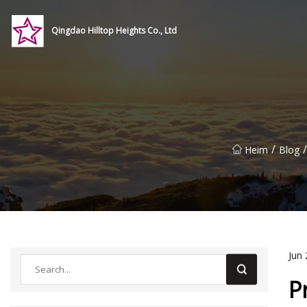
Qingdao Hilltop Heights Co., Ltd
/
/
Heim
Blog
Jun 
P