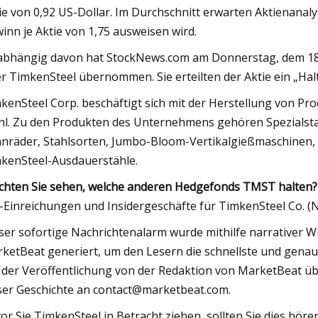
ie von 0,92 US-Dollar. Im Durchschnitt erwarten Aktienanaly
inn je Aktie von 1,75 ausweisen wird.
bhängig davon hat StockNews.com am Donnerstag, dem 18. 
r TimkenSteel übernommen. Sie erteilten der Aktie ein „Hal
kenSteel Corp. beschäftigt sich mit der Herstellung von Pr
hl. Zu den Produkten des Unternehmens gehören Spezialsta
nräder, Stahlsorten, Jumbo-Bloom-Vertikalgießmaschinen
kenSteel-Ausdauerstähle.
hten Sie sehen, welche anderen Hedgefonds TMST halten?
-Einreichungen und Insidergeschäfte für TimkenSteel Co. 
ser sofortige Nachrichtenalarm wurde mithilfe narrativer 
ketBeat generiert, um den Lesern die schnellste und genau
 der Veröffentlichung von der Redaktion von MarketBeat ü
ser Geschichte an
contact@marketbeat.com
.
or Sie TimkenSteel in Betracht ziehen, sollten Sie dies hören