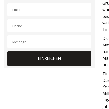
Gru
wur
bes
wei
Tim
Die
Akt
hat
Mar
EINREICHEN
und
Tim
Das
Kon
Mil
Eig
Jah