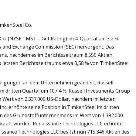
TimkenSteel Co.
inbarung zur CO2-
l Co. (NYSE:TMST – Get Rating) im 4. Quartal um 3,2 %
peicherung mit
ies and Exchange Commission (SEC) hervorgeht. Das
s, nachdem es im Berichtszeitraum 8.550 Aktien
es letzten Berichtszeitraums etwa 0,58 % von TimkenSteel
eiligungen an dem Unternehmen geändert. Russell
im dritten Quartal um 107,4 %. Russell Investments Group
 Wert von 2.337.000 US-Dollar, nachdem im letzten
nc. erhöhte seine Position in TimkenSteel im dritten
tien des Grundstoffunternehmens im Wert von 1.392.000
gekauft wurden. Renaissance Technologies LLC erhöhte
aissance Technologies LLC besitzt nun 715.346 Aktien des