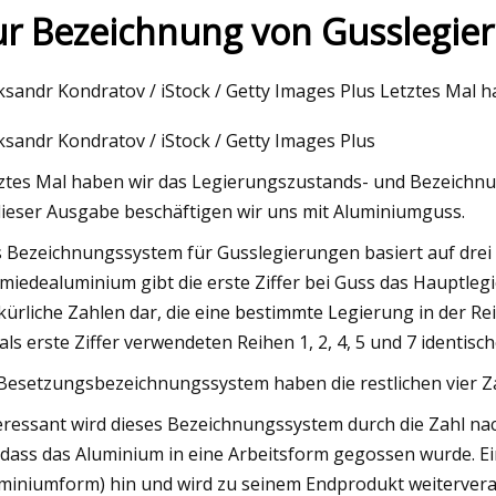
ur Bezeichnung von Gusslegieru
23
Mar 07, 2023
ksandr Kondratov / iStock / Getty Images Plus Letztes Mal h
A IEMs von Astell&Kern nutzen
Lokale Atomstruktu
ksandr Kondratov / iStock / Getty Images Plus
er: Hoch
Zr55Cu35Al10-Legi
ztes Mal haben wir das Legierungszustands- und Bezeichn
dieser Ausgabe beschäftigen wir uns mit Aluminiumguss.
 Bezeichnungssystem für Gusslegierungen basiert auf drei Z
miedealuminium gibt die erste Ziffer bei Guss das Hauptlegie
lkürliche Zahlen dar, die eine bestimmte Legierung in der R
 als erste Ziffer verwendeten Reihen 1, 2, 4, 5 und 7 identi
Besetzungsbezeichnungssystem haben die restlichen vier Zah
eressant wird dieses Bezeichnungssystem durch die Zahl nac
 dass das Aluminium in eine Arbeitsform gegossen wurde. Ein
miniumform) hin und wird zu seinem Endprodukt weiterverar