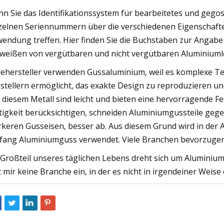
n Sie das Identifikationssystem für bearbeitetes und gego
zelnen Seriennummern über die verschiedenen Eigenschaften
endung treffen. Hier finden Sie die Buchstaben zur Angab
weißen von vergütbaren und nicht vergütbaren Aluminiumleg
lehersteller verwenden Gussaluminium, weil es komplexe Tei
stellern ermöglicht, das exakte Design zu reproduzieren u
 diesem Metall sind leicht und bieten eine hervorragende Fe
tigkeit berücksichtigen, schneiden Aluminiumgussteile geg
rkeren Gusseisen, besser ab. Aus diesem Grund wird in der
ang Aluminiumguss verwendet. Viele Branchen bevorzugen Tei
 Großteil unseres täglichen Lebens dreht sich um Alumini
lt mir keine Branche ein, in der es nicht in irgendeiner Weise