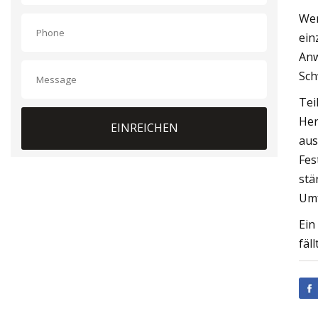
Wen
ein
Anw
Sch
Tei
Her
EINREICHEN
aus
Fes
stä
Umf
Ein
fäl