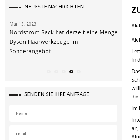
z
NEUESTE NACHRICHTEN
Mar 13, 2023
Mar 15, 20
Ale
Nordstrom Rack hat derzeit eine Menge
Die AUR
Ale
 bis
Dyson-Haarwerkzeuge im
11 Treib
se
Sonderangebot
Let
In 
Das
Sch
wil
SENDEN SIE IHRE ANFRAGE
die
Im 
Int
an,
Alu