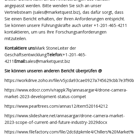
angepasst werden. Bitte wenden Sie sich an unser
Vertriebsteam (
sales@marketquest.biz
), das dafür sorgt, dass
Sie einen Bericht erhalten, der Ihren Anforderungen entspricht.
Sie können unsere Führungskräfte auch unter +1-201-465-4211
kontaktieren, um uns Ihre Forschungsanforderungen
mitzuteilen.
Kontaktiere uns
Mark StoneLeiter der
Geschäftsentwicklung
Telefon:
+1-201-465-
4211
Email:
sales@marketquest.biz
Sie können unseren anderen Bericht überprüfen @
https://workdrive.zoho.in/file/v5jcda93cae0927a745629cbb7e3f90
https://www.edocr.com/v/rappk7lq/annasargar4/drone-camera-
market-2023-development-status-compet
https://www.pearltrees.com/annas12/item520164212
https://www.slideshare.net/annasargar/drone-camera-market-
2023-scope-of-current-and-future-industry-2029docx
https://www.filefactory.com/file/2dc6jtpkmle4/Chillers%20