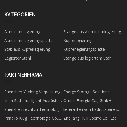
KATEGORIEN
Aluminiumlegierung
Stange aus Aluminiumlegierung
Aluminiumlegierungsplatte
Kupferlegierung
Stab aus Kupferlegierung
Kupferlegierungsplatte
Legierter Stahl
Stange aus legiertem Stahl
PARTNERFIRMA
Shenzhen Yuelong Verpackung
Energy Storage Solutions
Drucken Co., GmbH
Jinan Seth Intelligent Ausrüstung
Omnis Energie Co., GmbH
Co., Ltd.
Shenzhen reichlich Technologie
lieferanten von bedruckbaren
Co., Ltd
wandfolien
Panailo Klug Technologie Co.,
Zhejiang Huili Sperre Co., Ltd.
Ltd.