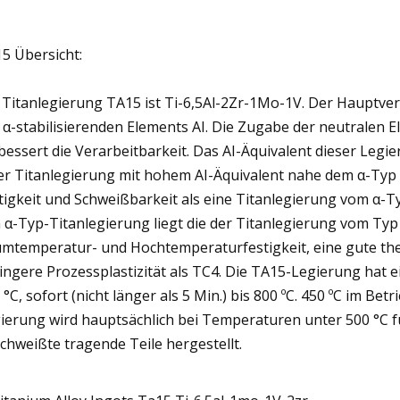
5 Übersicht:
 Titanlegierung TA15 ist Ti-6,5Al-2Zr-1Mo-1V. Der Hauptve
 α-stabilisierenden Elements AI. Die Zugabe der neutralen 
bessert die Verarbeitbarkeit. Das AI-Äquivalent dieser Legi
er Titanlegierung mit hohem AI-Äquivalent nahe dem α-Typ e
tigkeit und Schweißbarkeit als eine Titanlegierung vom α-Typ
 α-Typ-Titanlegierung liegt die der Titanlegierung vom Typ
mtemperatur- und Hochtemperaturfestigkeit, eine gute ther
ingere Prozessplastizität als TC4. Die TA15-Legierung hat 
 °C, sofort (nicht länger als 5 Min.) bis 800 ºC. 450 ºC im B
ierung wird hauptsächlich bei Temperaturen unter 500 °C f
chweißte tragende Teile hergestellt.