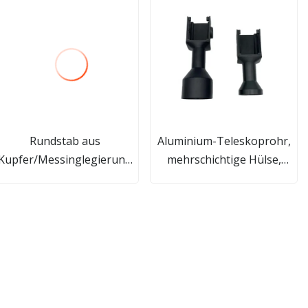
Rundstab aus
Aluminium-Teleskoprohr,
Kupfer/Messinglegierung
mehrschichtige Hülse,
H58 H60 H62 H63 H65 H68
Vierkantrohr, Rundrohr,
H70 H80 H90 H96 C3603
Aluminiumrohrteile,
C3771 C35000 C28000
Bearbeitung von
C27000 C26800 C26000
Aluminiumlegierungen,
C24000 mit Fabrikpreis
CNC-Nummerncode-
Verarbeitung