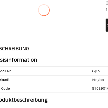
Ü
1
SCHREIBUNG
sisinformation
ell Nr.
GJ15
rkunft
Ningbo
-Code
8108901
oduktbeschreibung