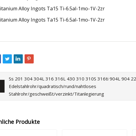
Ss 201 304 304L 316 316L 430 310 310S 316ti 904L 904 2
Edelstahlrohr/quadratisch/rund/nahtloses
Stahlrohr/geschweißt/verzinkt/Titanlegierung
nliche Produkte