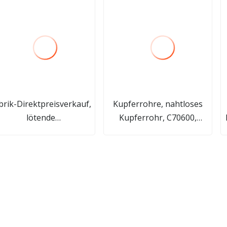
brik-Direktpreisverkauf,
Kupferrohre, nahtloses
lötende
Kupferrohr, C70600,
üssigkeitskühlplatte aus
C71500, C12200, legiertes
Aluminiumlegierung
Kupfer-Nickel-Rohr