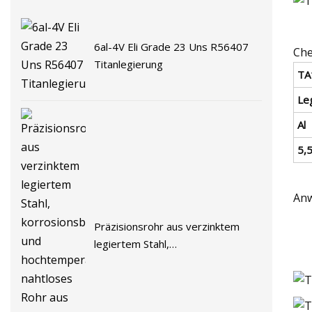
6al-4V Eli Grade 23 Uns R56407
Che
Titanlegierung
TA
Le
Al
5,
An
Präzisionsrohr aus verzinktem
legiertem Stahl,
korrosionsbeständig und
hochtemperaturbeständig,
nahtloses Rohr aus Titanlegierung,