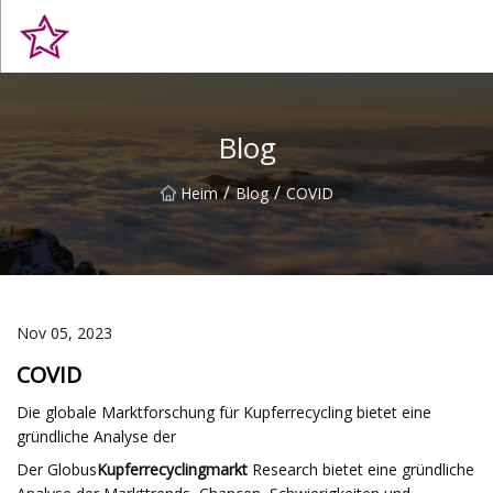
Qingdao Hilltop Heights Co., Ltd
Blog
/
/
Heim
Blog
COVID
Nov 05, 2023
COVID
Die globale Marktforschung für Kupferrecycling bietet eine
gründliche Analyse der
Der Globus
Kupferrecyclingmarkt
Research bietet eine gründliche