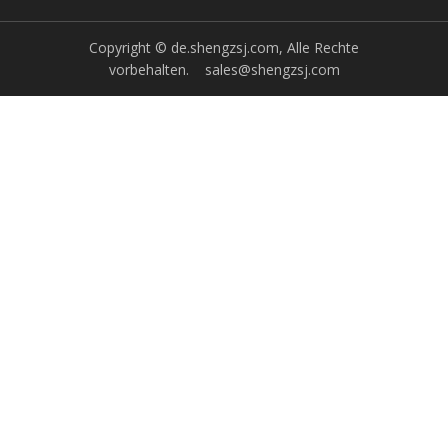
elektrischer Heizung
Copyright © de.shengzsj.com, Alle Rechte
vorbehalten.
sales@shengzsj.com