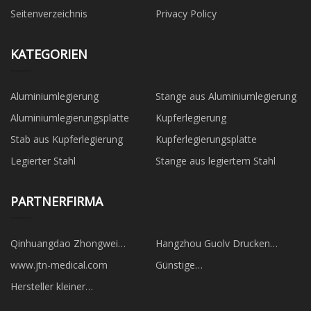
Seitenverzeichnis
Privacy Policy
KATEGORIEN
Aluminiumlegierung
Stange aus Aluminiumlegierung
Aluminiumlegierungsplatte
Kupferlegierung
Stab aus Kupferlegierung
Kupferlegierungsplatte
Legierter Stahl
Stange aus legiertem Stahl
PARTNERFIRMA
Qinhuangdao Zhongwei
Hangzhou Guolv Drucken
Präzision Maschinen Co.,
Materialien Co., GmbH
www.jtn-medical.com
Günstige
GmbH.
Batterieschrankfertigung
Hersteller kleiner
Dampfretortenautoklaven mit