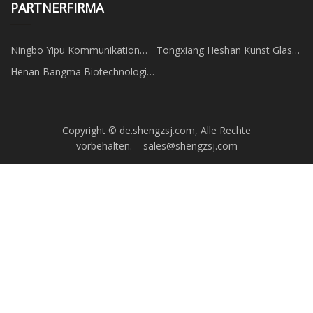
PARTNERFIRMA
Ningbo Yipu Kommunikation
Tongxiang Heshan Kunst Glas
Ausrüstung Technologie Co.,
Container Fabrik
Henan Bangma Biotechnologie
Ltd
Co., Ltd.
Copyright © de.shengzsj.com, Alle Rechte
vorbehalten.
sales@shengzsj.com