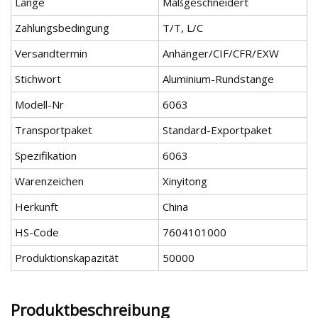
Länge
Maßgeschneidert
Zahlungsbedingung
T/T, L/C
Versandtermin
Anhänger/CIF/CFR/EXW
Stichwort
Aluminium-Rundstange
Modell-Nr
6063
Transportpaket
Standard-Exportpaket
Spezifikation
6063
Warenzeichen
Xinyitong
Herkunft
China
HS-Code
7604101000
Produktionskapazität
50000
Produktbeschreibung