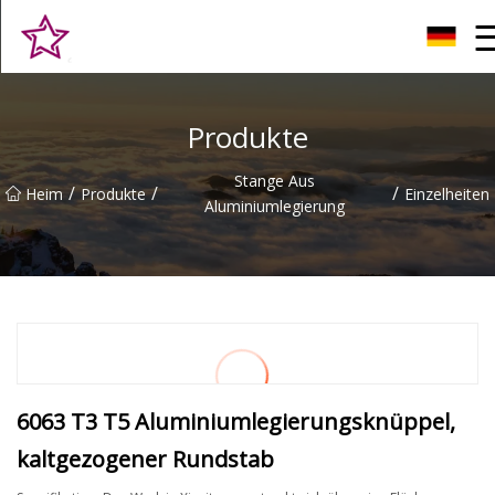
Qingdao Hilltop Heights Co., Ltd
Produkte
Stange Aus
/
/
/
Heim
Produkte
Einzelheiten
Aluminiumlegierung
6063 T3 T5 Aluminiumlegierungsknüppel,
kaltgezogener Rundstab