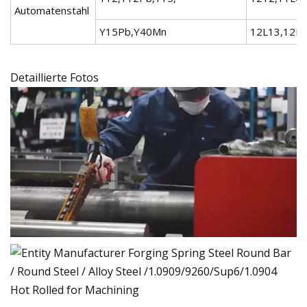
Automatenstahl
Y15Pb,Y40Mn
12L13,12L1
Detaillierte Fotos