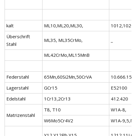
kalt
ML10,ML20,ML30,
1012,1020,
Überschrift
ML35, ML35CrMo,
_
Stahl
ML42CrMo,ML15MnB
Federstahl
65Mn,60Si2Mn,50CrVA
10.666.150
Lagerstahl
GCr15
E52100
Edelstahl
1Cr13,2Cr13
412.420
T8, T10
W1A-8,
Matrizenstahl
W6Mo5Cr4V2
W1A-9,5,M
Y12,Y12Pb,Y15,
1212,11L08