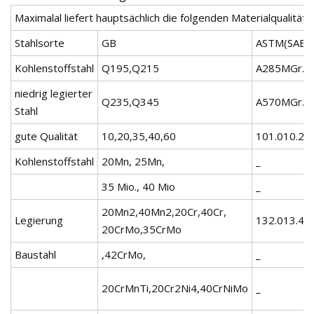
Maximalal liefert hauptsächlich die folgenden Materialqualitäte
Stahlsorte
GB
ASTM(SAE)
Kohlenstoffstahl
Q195,Q215
A285MGr.B
niedrig legierter
Q235,Q345
A570MGr.A
Stahl
gute Qualität
10,20,35,40,60
101.010.20
Kohlenstoffstahl
20Mn, 25Mn,
_
35 Mio., 40 Mio
_
20Mn2,40Mn2,20Cr,40Cr,
Legierung
132.013.45
20CrMo,35CrMo
Baustahl
,42CrMo,
_
20CrMnTi,20Cr2Ni4,40CrNiMo
_