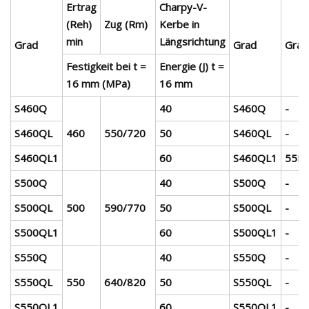
Ertrag
Charpy-V-
(Reh)
Zug (Rm)
Kerbe in
min
Längsrichtung
Grad
Grad
Grad
Festigkeit bei t =
Energie (J) t =
16 mm (MPa)
16 mm
S460Q
40
S460Q
-
S460QL
460
550/720
50
S460QL
-
S460QL1
60
S460QL1
55F
S500Q
40
S500Q
-
S500QL
500
590/770
50
S500QL
-
S500QL1
60
S500QL1
-
S550Q
40
S550Q
-
S550QL
550
640/820
50
S550QL
-
S550QL1
60
S550QL1
-