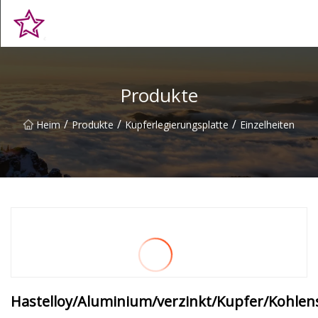
Qingdao Hilltop Heights Co., Ltd
Produkte
/
/
/
Heim
Produkte
Kupferlegierungsplatte
Einzelheiten
Hastelloy/Aluminium/verzinkt/Kupfer/Kohlen