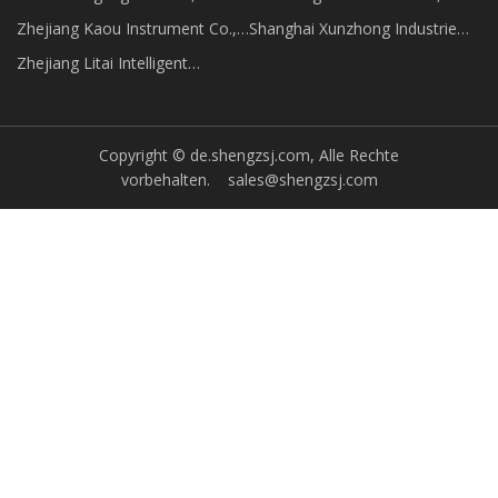
hergestellt in China
Zhejiang Kaou Instrument Co.,
Shanghai Xunzhong Industrie
Ltd
Co., Ltd.
Zhejiang Litai Intelligent
Maschinen Co., Ltd.
Copyright © de.shengzsj.com, Alle Rechte
vorbehalten.
sales@shengzsj.com