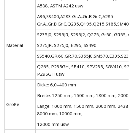
A588, ASTM A242 usw
A36,SS400,A283 Gr.A,.Gr.B.Gr.C,A285
Gr.A,.Gr.B.Gr.C,Q235,Q195,Q215,S185,SM400,
S235J0, S235JR, S235J2, Q275, Gr50, GR55, GR
Material
S275JR, S275J0, E295, SS490
SS540,GR.60,GR.70,S355J0,SM570,E335,S23
Q265, P235GH, SB410, SPV235, SGV410, SG2
P295GH usw
Dicke: 6,0–400 mm
Breite: 1250 mm, 1500 mm, 1800 mm, 2000
Größe
Länge: 1000 mm, 1500 mm, 2000 mm, 2438 
8000 mm, 10000 mm,
12000 mm usw