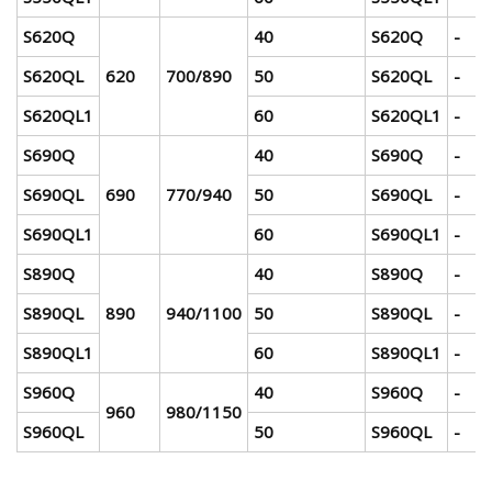
S620Q
40
S620Q
-
S620QL
620
700/890
50
S620QL
-
S620QL1
60
S620QL1
-
S690Q
40
S690Q
-
S690QL
690
770/940
50
S690QL
-
S690QL1
60
S690QL1
-
S890Q
40
S890Q
-
S890QL
890
940/1100
50
S890QL
-
S890QL1
60
S890QL1
-
S960Q
40
S960Q
-
960
980/1150
S960QL
50
S960QL
-