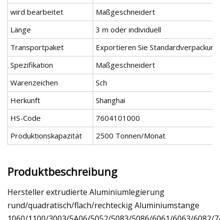
wird bearbeitet
Maßgeschneidert
Länge
3 m oder individuell
Transportpaket
Exportieren Sie Standardverpackun
Spezifikation
Maßgeschneidert
Warenzeichen
Sch
Herkunft
Shanghai
HS-Code
7604101000
Produktionskapazität
2500 Tonnen/Monat
Produktbeschreibung
Hersteller extrudierte Aluminiumlegierung
rund/quadratisch/flach/rechteckig Aluminiumstange
1060/1100/3003/5A06/5052/5083/5086/6061/6063/6082/7