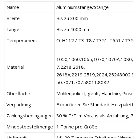
Name
Aluminiumstange/Stange
Breite
Bis zu 300 mm
Länge
Bis zu 4000 mm
Temperament
O-H112 / T3-T8 / T351-T651 / T351
1050,1060,1065,1070,1070A,1080,1
Material
7,2218,2618,
2618A,2219,2519,2024,25243002,31
50.7071.70758011.8082
Oberfläche
Mühlenpoliert, geölt, Haarlinie, Pinsel
Verpackung
Exportieren Sie Standard-Holzpaletten
Zahlungsbedingungen
30 % T/T im Voraus als Anzahlung, 70
Mindestbestellmenge
1 Tonne pro Größe
Lieferzeit
15–20 Tage nach Erhalt des Akkrediti