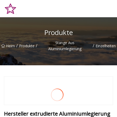
Qingdao Hilltop Heights Co., Ltd
Produkte
Stange Aus
/
/
/
Heim
Produkte
Einzelheiten
Aluminiumlegierung
Hersteller extrudierte Aluminiumlegierung