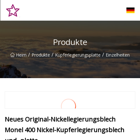
Qingdao Hilltop Heights Co., Ltd
Produkte
/
/
/
Heim
Produkte
Kupferlegierungsplatte
Einzelheiten
Neues Original-Nickellegierungsblech
Monel 400 Nickel-Kupferlegierungsblech