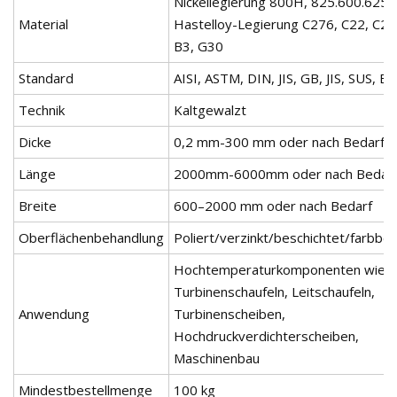
Nickellegierung 800H, 825.600.625.
Material
Hastelloy-Legierung C276, C22, C20
B3, G30
Standard
AISI, ASTM, DIN, JIS, GB, JIS, SUS, E
Technik
Kaltgewalzt
Dicke
0,2 mm-300 mm oder nach Bedarf
Länge
2000mm-6000mm oder nach Bedar
Breite
600–2000 mm oder nach Bedarf
Oberflächenbehandlung
Poliert/verzinkt/beschichtet/farbbes
Hochtemperaturkomponenten wie
Turbinenschaufeln, Leitschaufeln,
Anwendung
Turbinenscheiben,
Hochdruckverdichterscheiben,
Maschinenbau
Mindestbestellmenge
100 kg