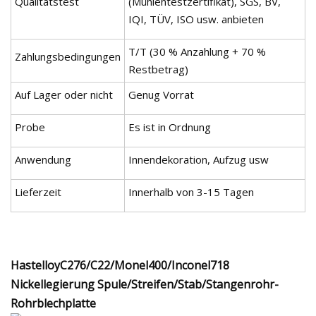
Qualitätstest
(Mühlentestzertifikat), SGS, BV,
IQI, TÜV, ISO usw. anbieten
T/T (30 % Anzahlung + 70 %
Zahlungsbedingungen
Restbetrag)
Auf Lager oder nicht
Genug Vorrat
Probe
Es ist in Ordnung
Anwendung
Innendekoration, Aufzug usw
Lieferzeit
Innerhalb von 3-15 Tagen
HastelloyC276/C22/Monel400/Inconel718
Nickellegierung Spule/Streifen/Stab/Stangenrohr-
Rohrblechplatte