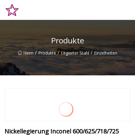
Qingdao Hilltop Heights Co., Ltd
Produkte
/
/
/
Heim
Produkte
Legierter Stahl
Einzelheiten
Nickellegierung Inconel 600/625/718/725