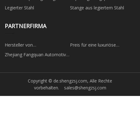
Legierter Stahl
Stange aus legiertem Stahl
PARTNERFIRMA
Hersteller von
Preis für eine luxuriöse
Maschinenschrauben in China
hyperbare Sauerstoffkammer
Zhejiang Fangquan Automotive
Befestigungselemente Co., Ltd.
Copyright © de.shengzsj.com, Alle Rechte
vorbehalten.
sales@shengzsj.com