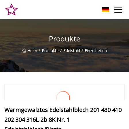
Qingdao Hilltop Heights Co., Ltd
Produkte
/
/
/
Heim
Produkte
Edelstahl
Einzelheiten
Warmgewalztes Edelstahlblech 201 430 410
202 304 316L 2b 8K Nr. 1