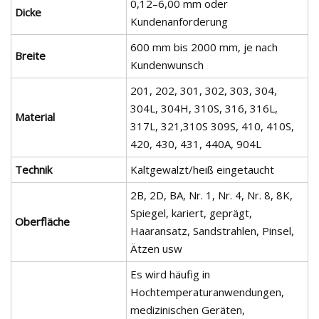
0,12–6,00 mm oder
Dicke
Kundenanforderung
600 mm bis 2000 mm, je nach
Breite
Kundenwunsch
201, 202, 301, 302, 303, 304,
304L, 304H, 310S, 316, 316L,
Material
317L, 321,310S 309S, 410, 410S,
420, 430, 431, 440A, 904L
Technik
Kaltgewalzt/heiß eingetaucht
2B, 2D, BA, Nr. 1, Nr. 4, Nr. 8, 8K,
Spiegel, kariert, geprägt,
Oberfläche
Haaransatz, Sandstrahlen, Pinsel,
Ätzen usw
Es wird häufig in
Hochtemperaturanwendungen,
medizinischen Geräten,