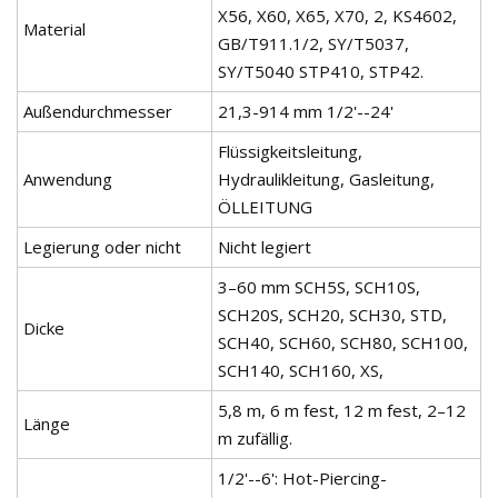
X56, X60, X65, X70, 2, KS4602,
Material
GB/T911.1/2, SY/T5037,
SY/T5040 STP410, STP42.
Außendurchmesser
21,3-914 mm 1/2'--24'
Flüssigkeitsleitung,
Anwendung
Hydraulikleitung, Gasleitung,
ÖLLEITUNG
Legierung oder nicht
Nicht legiert
3–60 mm SCH5S, SCH10S,
SCH20S, SCH20, SCH30, STD,
Dicke
SCH40, SCH60, SCH80, SCH100,
SCH140, SCH160, XS,
5,8 m, 6 m fest, 12 m fest, 2–12
Länge
m zufällig.
1/2'--6': Hot-Piercing-