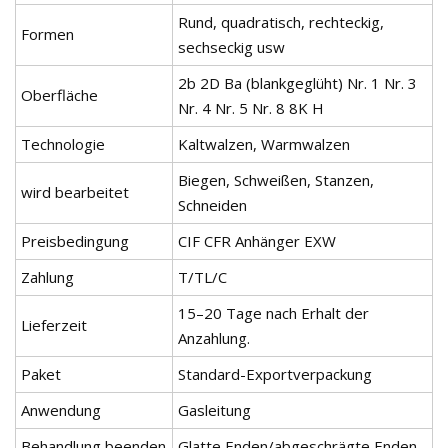
Rund, quadratisch, rechteckig,
Formen
sechseckig usw
2b 2D Ba (blankgeglüht) Nr. 1 Nr. 3
Oberfläche
Nr. 4 Nr. 5 Nr. 8 8K H
Technologie
Kaltwalzen, Warmwalzen
Biegen, Schweißen, Stanzen,
wird bearbeitet
Schneiden
Preisbedingung
CIF CFR Anhänger EXW
Zahlung
T/TL/C
15–20 Tage nach Erhalt der
Lieferzeit
Anzahlung.
Paket
Standard-Exportverpackung
Anwendung
Gasleitung
Behandlung beenden
Glatte Enden/abgeschrägte Enden