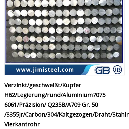
Verzinkt/geschweißt/Kupfer
H62/Legierung/rund/Aluminium7075
6061/Präzision/ Q235B/A709 Gr. 50
/S355jr/Carbon/304/Kaltgezogen/Draht/Stahl
Vierkantrohr