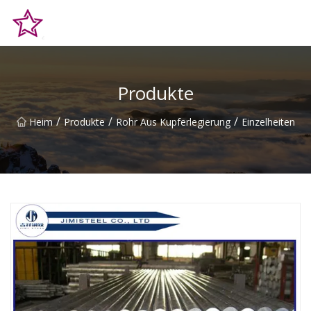
Qingdao Hilltop Heights Co., Ltd
Produkte
/
/
/
Heim
Produkte
Rohr Aus Kupferlegierung
Einzelheiten