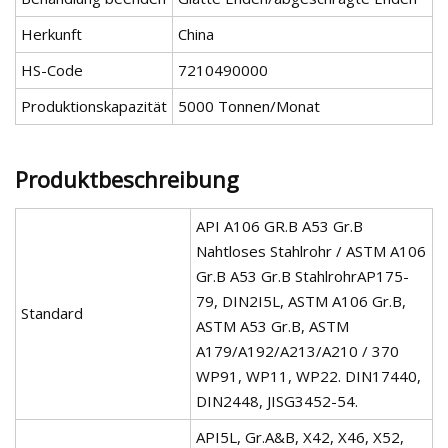
Herkunft
China
HS-Code
7210490000
Produktionskapazität
5000 Tonnen/Monat
Produktbeschreibung
API A106 GR.B A53 Gr.B
Nahtloses Stahlrohr / ASTM A106
Gr.B A53 Gr.B StahlrohrAP175-
79, DIN2I5L, ASTM A106 Gr.B,
Standard
ASTM A53 Gr.B, ASTM
A179/A192/A213/A210 / 370
WP91, WP11, WP22. DIN17440,
DIN2448, JISG3452-54.
API5L, Gr.A&B, X42, X46, X52,